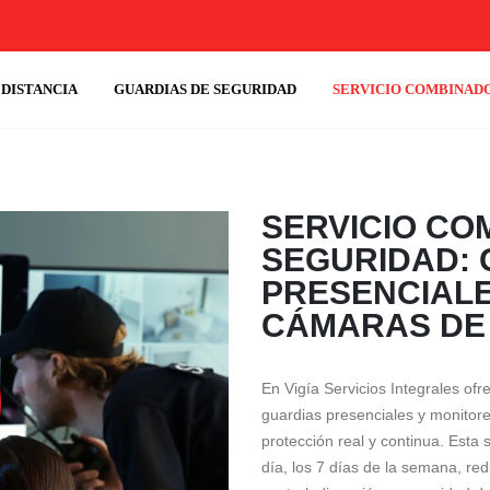
DISTANCIA
GUARDIAS DE SEGURIDAD
SERVICIO COMBINAD
SERVICIO CO
SEGURIDAD: 
PRESENCIALE
CÁMARAS DE
En Vigía Servicios Integrales of
guardias presenciales y monito
protección real y continua. Esta 
día, los 7 días de la semana, re