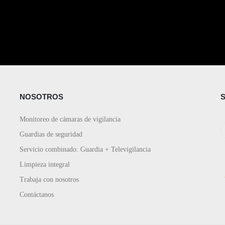
NOSOTROS
Monitoreo de cámaras de vigilancia
Guardias de seguridad
Servicio combinado: Guardia + Televigilancia
Limpieza integral
Trabaja con nosotros
Contáctanos