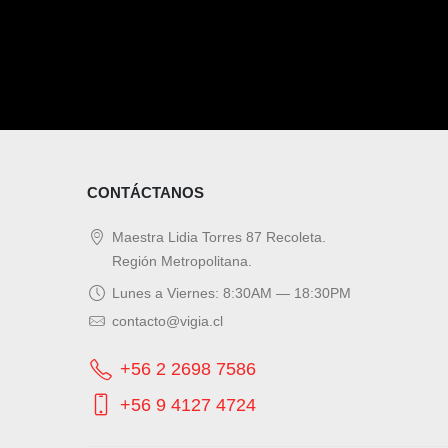
CONTÁCTANOS
Maestra Lidia Torres 87 Recoleta.
Región Metropolitana.
Lunes a Viernes: 8:30AM — 18:30PM
contacto@vigia.cl
+56 2 2698 7586
+56 9 4127 4724