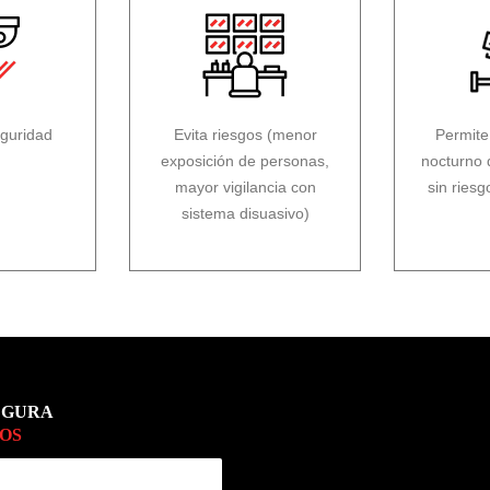
eguridad
Evita riesgos (menor
Permite
exposición de personas,
nocturno d
mayor vigilancia con
sin ries
sistema disuasivo)
EGURA
OS