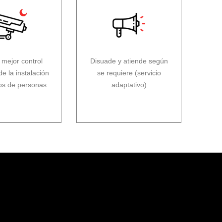
 mejor control
Disuade y atiende según
e la instalación
se requiere (servicio
gos de personas
adaptativo)